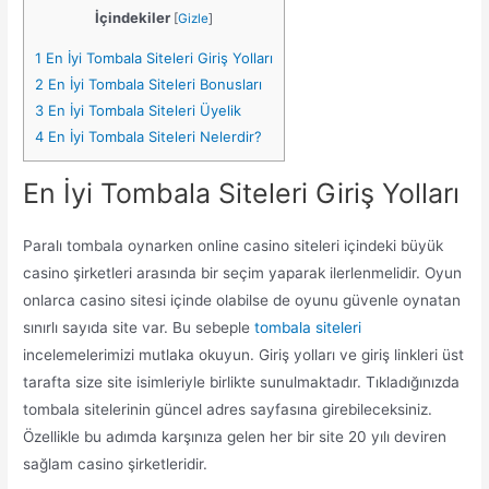
İçindekiler
[
Gizle
]
1
En İyi Tombala Siteleri Giriş Yolları
2
En İyi Tombala Siteleri Bonusları
3
En İyi Tombala Siteleri Üyelik
4
En İyi Tombala Siteleri Nelerdir?
En İyi Tombala Siteleri Giriş Yolları
Paralı tombala oynarken online casino siteleri içindeki büyük
casino şirketleri arasında bir seçim yaparak ilerlenmelidir. Oyun
onlarca casino sitesi içinde olabilse de oyunu güvenle oynatan
sınırlı sayıda site var. Bu sebeple
tombala siteleri
incelemelerimizi mutlaka okuyun. Giriş yolları ve giriş linkleri üst
tarafta size site isimleriyle birlikte sunulmaktadır. Tıkladığınızda
tombala sitelerinin güncel adres sayfasına girebileceksiniz.
Özellikle bu adımda karşınıza gelen her bir site 20 yılı deviren
sağlam casino şirketleridir.