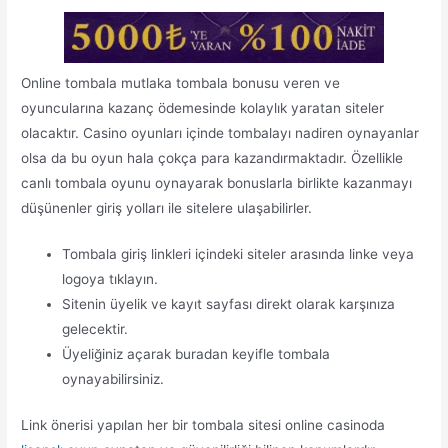
Online tombala mutlaka tombala bonusu veren ve
oyuncularına kazanç ödemesinde kolaylık yaratan siteler
olacaktır. Casino oyunları içinde tombalayı nadiren oynayanlar
olsa da bu oyun hala çokça para kazandırmaktadır. Özellikle
canlı tombala oyunu oynayarak bonuslarla birlikte kazanmayı
düşünenler giriş yolları ile sitelere ulaşabilirler.
Tombala giriş linkleri içindeki siteler arasında linke veya
logoya tıklayın.
Sitenin üyelik ve kayıt sayfası direkt olarak karşınıza
gelecektir.
Üyeliğiniz açarak buradan keyifle tombala
oynayabilirsiniz.
Link önerisi yapılan her bir tombala sitesi online casinoda