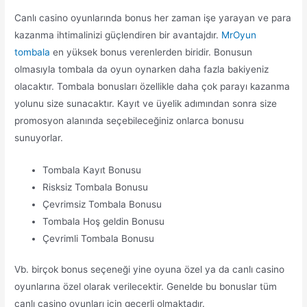
Canlı casino oyunlarında bonus her zaman işe yarayan ve para
kazanma ihtimalinizi güçlendiren bir avantajdır.
MrOyun
tombala
en yüksek bonus verenlerden biridir. Bonusun
olmasıyla tombala da oyun oynarken daha fazla bakiyeniz
olacaktır. Tombala bonusları özellikle daha çok parayı kazanma
yolunu size sunacaktır. Kayıt ve üyelik adımından sonra size
promosyon alanında seçebileceğiniz onlarca bonusu
sunuyorlar.
Tombala Kayıt Bonusu
Risksiz Tombala Bonusu
Çevrimsiz Tombala Bonusu
Tombala Hoş geldin Bonusu
Çevrimli Tombala Bonusu
Vb. birçok bonus seçeneği yine oyuna özel ya da canlı casino
oyunlarına özel olarak verilecektir. Genelde bu bonuslar tüm
canlı casino oyunları için geçerli olmaktadır.