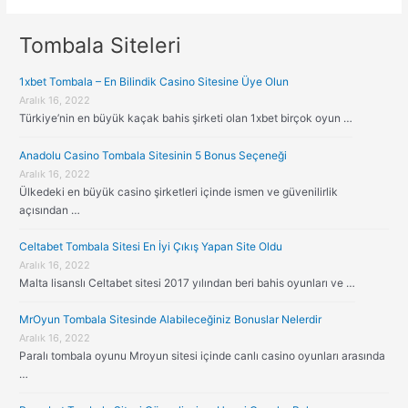
Tombala Siteleri
1xbet Tombala – En Bilindik Casino Sitesine Üye Olun
Aralık 16, 2022
Türkiye’nin en büyük kaçak bahis şirketi olan 1xbet birçok oyun …
Anadolu Casino Tombala Sitesinin 5 Bonus Seçeneği
Aralık 16, 2022
Ülkedeki en büyük casino şirketleri içinde ismen ve güvenilirlik
açısından …
Celtabet Tombala Sitesi En İyi Çıkış Yapan Site Oldu
Aralık 16, 2022
Malta lisanslı Celtabet sitesi 2017 yılından beri bahis oyunları ve …
MrOyun Tombala Sitesinde Alabileceğiniz Bonuslar Nelerdir
Aralık 16, 2022
Paralı tombala oyunu Mroyun sitesi içinde canlı casino oyunları arasında
…