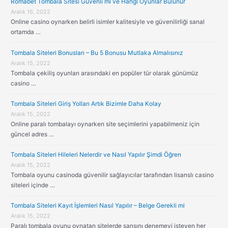
Romabet Tombala Sitesi Güvenli mi ve Hangi Oyunlar Bulunur
Aralık 16, 2022
Online casino oynarken belirli isimler kalitesiyle ve güvenilirliği sanal
ortamda …
Tombala Siteleri Bonusları – Bu 5 Bonusu Mutlaka Almalısınız
Aralık 15, 2022
Tombala çekiliş oyunları arasındaki en popüler tür olarak günümüz
casino …
Tombala Siteleri Giriş Yolları Artık Bizimle Daha Kolay
Aralık 15, 2022
Online paralı tombalayı oynarken site seçimlerini yapabilmeniz için
güncel adres …
Tombala Siteleri Hileleri Nelerdir ve Nasıl Yapılır Şimdi Öğren
Aralık 15, 2022
Tombala oyunu casinoda güvenilir sağlayıcılar tarafından lisanslı casino
siteleri içinde …
Tombala Siteleri Kayıt İşlemleri Nasıl Yapılır – Belge Gerekli mi
Aralık 15, 2022
Paralı tombala oyunu oynatan sitelerde şansını denemeyi isteyen her