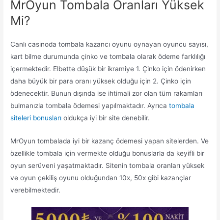
MrOyun Tombala Oranları Yüksek
Mi?
Canlı casinoda tombala kazancı oyunu oynayan oyuncu sayısı,
kart bilme durumunda çinko ve tombala olarak ödeme farklılığı
içermektedir. Elbette düşük bir ikramiye 1. Çinko için ödenirken
daha büyük bir para oranı yüksek olduğu için 2. Çinko için
ödenecektir. Bunun dışında ise ihtimali zor olan tüm rakamları
bulmanızla tombala ödemesi yapılmaktadır. Ayrıca
tombala
siteleri bonusları
oldukça iyi bir site denebilir.
MrOyun tombalada iyi bir kazanç ödemesi yapan sitelerden. Ve
özellikle tombala için vermekte olduğu bonuslarla da keyifli bir
oyun serüveni yaşatmaktadır. Sitenin tombala oranları yüksek
ve oyun çekiliş oyunu olduğundan 10x, 50x gibi kazançlar
verebilmektedir.