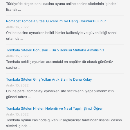
Türkiye’de birçok canlı casino oyunu online casino sitelerinin içindeki
lisanslı …
Romabet Tombala Sitesi Güvenli mi ve Hangi Oyunlar Bulunur
Aralık 16, 2022
Online casino oynarken belirli isimler kalitesiyle ve güvenilirliği sanal
ortamda …
Tombala Siteleri Bonusları – Bu 5 Bonusu Mutlaka Almalısınız
Aralık 15, 2022
Tombala çekiliş oyunları arasındaki en popüler tür olarak günümüz
casino …
Tombala Siteleri Giriş Yolları Artık Bizimle Daha Kolay
Aralık 15, 2022
Online paralı tombalayı oynarken site seçimlerini yapabilmeniz için
güncel adres …
Tombala Siteleri Hileleri Nelerdir ve Nasıl Yapılır Şimdi Öğren
Aralık 15, 2022
Tombala oyunu casinoda güvenilir sağlayıcılar tarafından lisanslı casino
siteleri içinde …