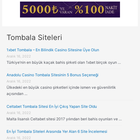
Tombala Siteleri
1xbet Tombala – En Bilindik Casino Sitesine Üye Olun
Aralık 16, 2022
Türkiye’nin en büyük kaçak bahis şirketi olan 1xbet birçok oyun …
Anadolu Casino Tombala Sitesinin 5 Bonus Seçeneği
Aralık 16, 2022
Ülkedeki en büyük casino şirketleri içinde ismen ve güvenilirlik
açısından …
Celtabet Tombala Sitesi En İyi Çıkış Yapan Site Oldu
Aralık 16, 2022
Malta lisanslı Celtabet sitesi 2017 yılından beri bahis oyunları ve …
En İyi Tombala Siteleri Arasında Yer Alan 6 Site İncelemesi
Aralık 16, 2022